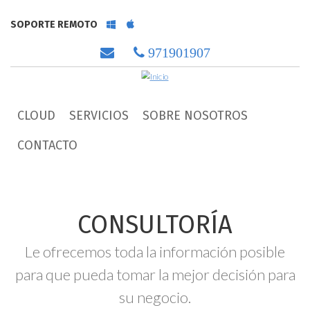
Pasar al contenido principal
SOPORTE REMOTO
soporte
soporte
Windows
Mac
email
971901907
CLOUD
SERVICIOS
SOBRE NOSOTROS
CONTACTO
CONSULTORÍA
Le ofrecemos toda la información posible
para que pueda tomar la mejor decisión para
su negocio.